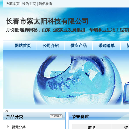
收藏本页
|
设为主页
|
随便看看
长春市紫太阳科技有限公司
月悦暖·暖养闺秘，由东北虎实业发展集团、华瑞参业生物工程有限
网站首页
公司介绍
供应产品
采购清单
产品分类
荣誉资质
暂无分类
证书
证