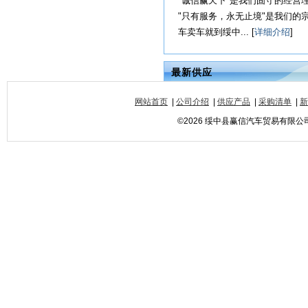
"诚信赢天下"是我们固守的经营
"只有服务，永无止境"是我们
车卖车就到绥中... [
详细介绍
]
最新供应
网站首页
|
公司介绍
|
供应产品
|
采购清单
|
新
©2026 绥中县赢信汽车贸易有限公