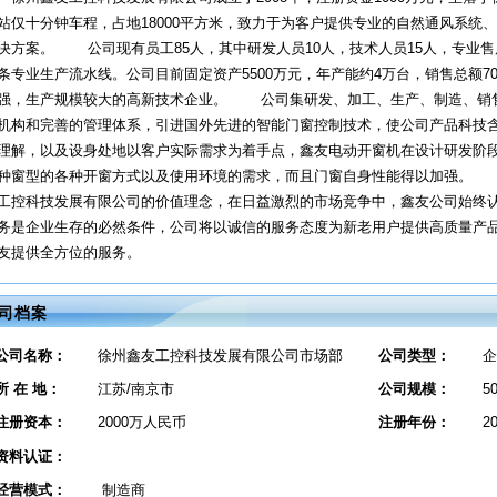
站仅十分钟车程，占地18000平方米，致力于为客户提供专业的自然通风系统
决方案。 公司现有员工85人，其中研发人员10人，技术人员15人，专业售后
条专业生产流水线。公司目前固定资产5500万元，年产能约4万台，销售总额7
强，生产规模较大的高新技术企业。 公司集研发、加工、生产、制造、销
机构和完善的管理体系，引进国外先进的智能门窗控制技术，使公司产品科技
理解，以及设身处地以客户实际需求为着手点，鑫友电动开窗机在设计研发阶
种窗型的各种开窗方式以及使用环境的需求，而且门窗自身性能得以加强。 
工控科技发展有限公司的价值理念，在日益激烈的市场竞争中，鑫友公司始终
务是企业生存的必然条件，公司将以诚信的服务态度为新老用户提供高质量产
友提供全方位的服务。
司档案
公司名称：
徐州鑫友工控科技发展有限公司市场部
公司类型：
企
所 在 地：
江苏/南京市
公司规模：
5
注册资本：
2000万人民币
注册年份：
2
资料认证：
经营模式：
制造商