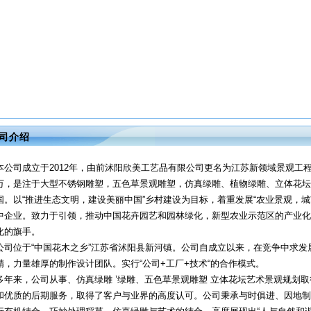
司介绍
本公司成立于2012年，由前沭阳欣美工艺品有限公司更名为江苏新领域景观工程
万，是注于大型不锈钢雕塑，五色草景观雕塑，仿真绿雕、植物绿雕、立体花坛
国。以“推进生态文明，建设美丽中国”乡村建设为目标，着重发展“农业景观，
中企业。致力于引领，推动中国花卉园艺和园林绿化，新型农业示范区的产业化
化的旗手。
公司位于“中国花木之乡”江苏省沭阳县新河镇。公司自成立以来，在竞争中求
精，力量雄厚的制作设计团队。实行“公司+工厂+技术“的合作模式。
多年来，公司从事、仿真绿雕 ’绿雕、五色草景观雕塑 立体花坛艺术景观规划
和优质的后期服务，取得了客户与业界的高度认可。公司秉承与时俱进、因地制