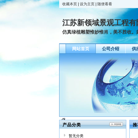
收藏本页
|
设为主页
|
随便看看
江苏新领域景观工程有
仿真绿植雕塑惟妙惟肖，美不胜收。如
网站首页
公司介绍
供
产品分类
推
暂无分类