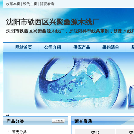
收藏本页
|
设为主页
|
随便看看
沈阳市铁西区兴聚鑫源木线厂
沈阳市铁西区兴聚鑫源木线厂，是沈阳异型线条定制，沈阳木线厂，
网站首页
公司介绍
供应产品
采购清单
产品分类
荣誉资质
暂无分类
证书
证