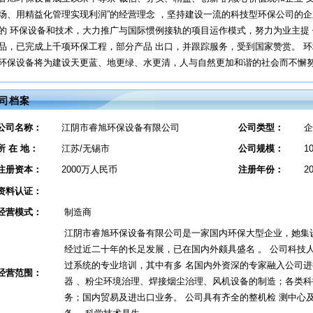
场、用精益化管理实现利润”的经营理念 ，坚持建设一流的科技型环保公司的
的 环保设备和技术，大力推广与国际惯例接轨的项目运作模式，努力为业主提
品，已完成上千项环保工程，部分产品 出口，并跟踪服务，受到国家赞赏。 
环保设备将为建设天更蓝、地更绿、水更清，人与自然更加和谐的社会而不懈
司档案
公司名称：
江阴市睿旭环保设备有限公司
公司类型：
企
所 在 地：
江苏/无锡市
公司规模：
1
注册资本：
2000万人民币
注册年份：
2
资料认证：
经营模式：
制造商
江阴市睿旭环保设备有限公司是一家国内环保大型企业，她集
经过近二十年的长足发展，已在国内外颇具盛名 。 公司科技
过系统的专业培训，其中有多 名国内外资深的专家融入公司
经营范围：
器 、粉尘环境治理、焊接烟尘治理、风机设备的制造；各类科
务；国内贸易及进出口业务。 公司具有齐全的整机检 测中心