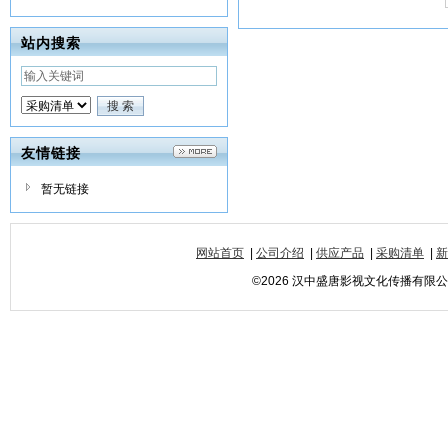
站内搜索
友情链接
暂无链接
网站首页
|
公司介绍
|
供应产品
|
采购清单
|
新
©2026 汉中盛唐影视文化传播有限