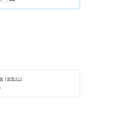
接
|
管理入口
6