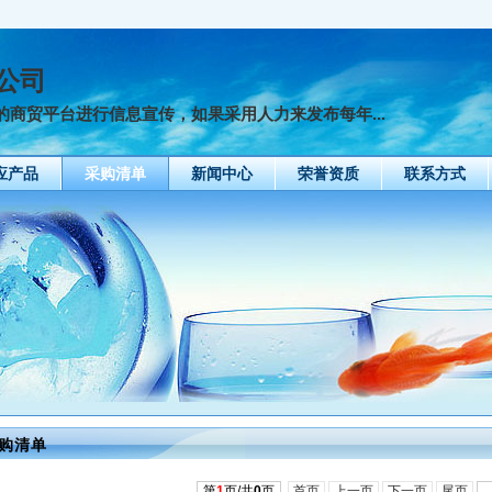
公司
商贸平台进行信息宣传，如果采用人力来发布每年...
应产品
采购清单
新闻中心
荣誉资质
联系方式
购清单
第
1
页/共
0
页
首页
上一页
下一页
尾页