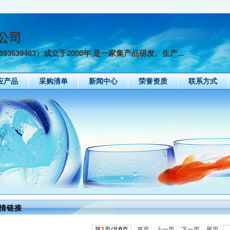
公司
3639463）成立于2000年,是一家集产品研发、生产...
应产品
采购清单
新闻中心
荣誉资质
联系方式
情链接
第
1
页/共
0
页
首页
上一页
下一页
尾页