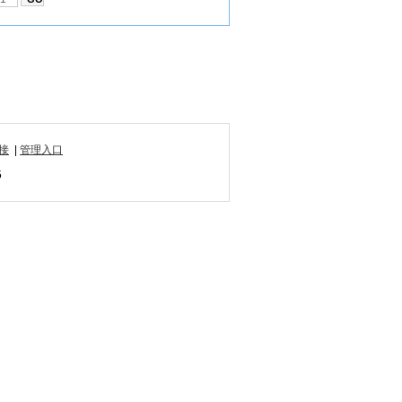
接
|
管理入口
5