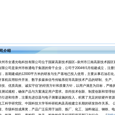
司介绍
泉州市全通光电科技有限公司位于国家高新技术园区--泉州市江南高新技术园区
有限公司是泉州市铁通电子集团的骨干企业，公司于2004年5月组建成立，注册资
亩，首期建成的12000平方米的研发与生产基地已投入使用，主要从事石油石
计算机应用软件开发、数字多媒体信号传输系统等高新技术产品的研制、生产、
科技、优质高效、诚实守信”的经营方针和质量方针，以用户满意为目标，严格
及测试规程，确保产品与方案满足用户需求。崇尚技术创新、制度创新和管理创
的引进和培养，注重先进仪器与电子测量设施的投入，积累了充足的软硬件资源
化工科学研究院、中国科技大学等科研机构及高校建立长期的研发协作关系。 
省、市级科技成果奖，产品广泛应用于油田、炼厂、化工、油料储运、钢铁、电