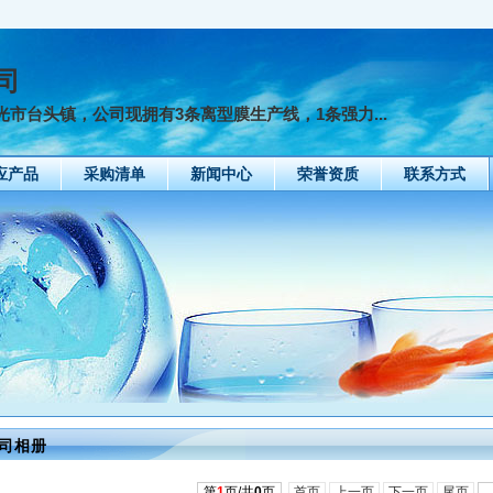
司
市台头镇，公司现拥有3条离型膜生产线，1条强力...
应产品
采购清单
新闻中心
荣誉资质
联系方式
司相册
第
1
页/共
0
页
首页
上一页
下一页
尾页