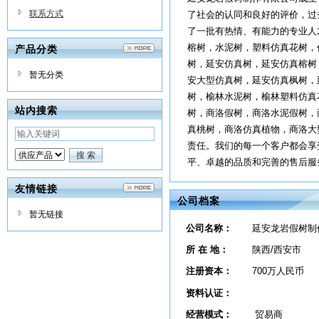
联系方式
了社会的认同和良好的评价，过
了一批有热情、有能力的专业人
榕树，水泥树，塑料仿真花树，
产品分类
树，延安仿真树，延安仿真榕树
暂无分类
安大型仿真树，延安仿真枫树，
树，榆林水泥树，榆林塑料仿真
站内搜索
树，商洛假树，商洛水泥假树，
真桃树，商洛仿真植物，商洛大
责任。我们的每一个客户都会享
平、卓越的品质和完善的售后服
友情链接
公司档案
暂无链接
公司名称：
延安龙岩假树制
所 在 地：
陕西/西安市
注册资本：
700万人民币
资料认证：
经营模式：
贸易商