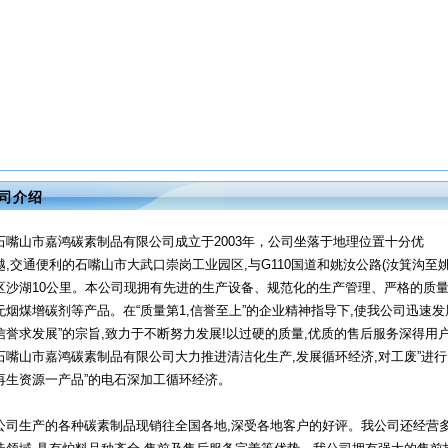
司介绍
石嘴山市嘉鸿碳素制品有限公司成立于2003年，公司坐落于地理位置十分优
越,交通便利的石嘴山市大武口崇岗工业园区,与G110国道和姚汝公路(汝箕沟至
区沙湖10公里。本公司现拥有先进的生产设备、规范化的生产管理、严格的质量
无烟煤增碳剂等产品。在“质量第1,信誉至上”的企业精神指导下,使我公司迅速
信誉求发展”的宗旨,致力于不断努力发展!以过硬的质量,优质的售后服务深得用
石嘴山市嘉鸿碳素制品有限公司大力推进清洁化生产,发展循环经济,对工废”进行
再生资源一产品”的电石深加工循环经济。
公司生产的各种碳素制品现销往全国各地,深受各地客户的好评。我公司还经营