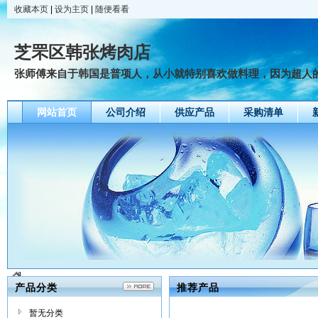
收藏本页
|
设为主页
|
随便看看
芝罘区韩张烤肉店
张师傅来自于韩国是普项人，从小就特别喜欢做料理，因为超人的天
网站首页
公司介绍
供应产品
采购清单
产品分类
推荐产品
暂无分类