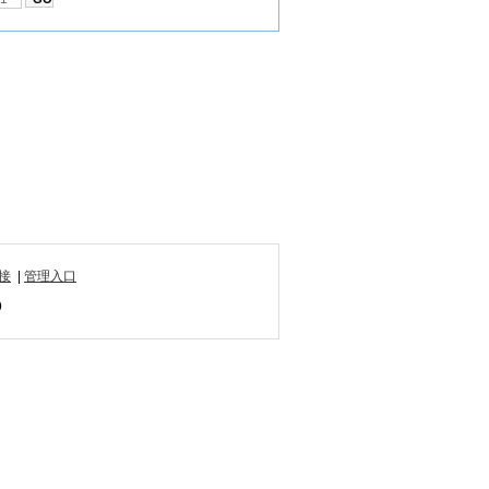
接
|
管理入口
9