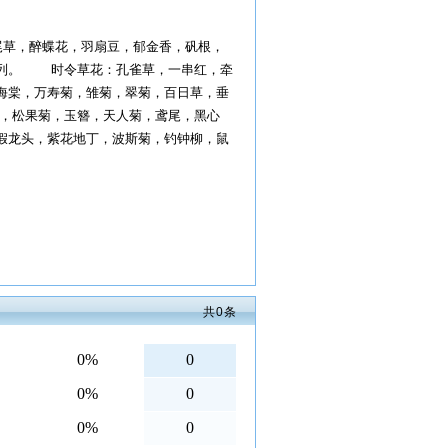
尾草，醉蝶花，羽扇豆，郁金香，矾根，
系列。 时令草花：孔雀草，一串红，牵
海棠，万寿菊，雏菊，翠菊，百日草，垂
，松果菊，玉簪，天人菊，鸢尾，黑心
假龙头，紫花地丁，波斯菊，钓钟柳，鼠
共
0
条