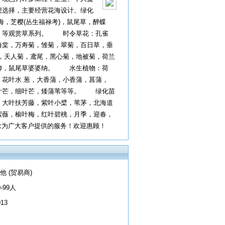
想选择，主要经营花海设计、绿化
，芝樱(丛生福禄考)，鼠尾草，醉蝶
草，等观赏草系列。 时令草花：孔雀
海棠，万寿菊，雏菊，翠菊，百日草，垂
，天人菊，鸢尾，黑心菊，地被菊，荷兰
钟柳，鼠尾草婆婆纳。 水生植物：荷
花叶水 葱，大香蒲，小香蒲，菖蒲，
花叶芒，细叶芒，矮蒲苇等等。 绿化苗
，大叶扶芳藤，紫叶小檗，苇茅，北海道
紫薇，榆叶梅，红叶碧桃，月季，迎春，
念为广大客户提供的服务！欢迎惠顾！
他 (贸易商)
0-99人
013