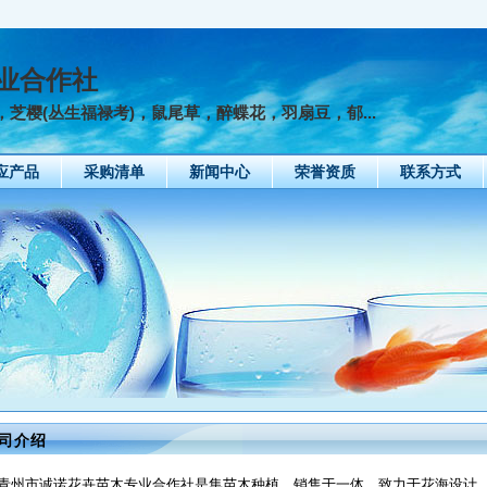
业合作社
芝樱(丛生福禄考)，鼠尾草，醉蝶花，羽扇豆，郁...
应产品
采购清单
新闻中心
荣誉资质
联系方式
司介绍
青州市诚诺花卉苗木专业合作社是集苗木种植、销售于一体，致力于花海设计