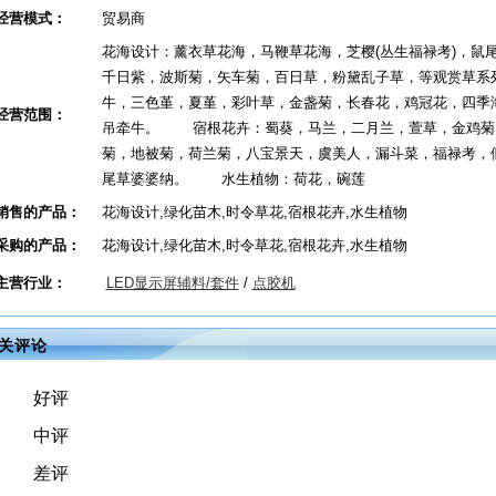
经营模式：
贸易商
花海设计：薰衣草花海，马鞭草花海，芝樱(丛生福禄考)，鼠
千日紫，波斯菊，矢车菊，百日草，粉黛乱子草，等观赏草
牛，三色堇，夏堇，彩叶草，金盏菊，长春花，鸡冠花，四季
经营范围：
吊牵牛。 宿根花卉：蜀葵，马兰，二月兰，萱草，金鸡菊
菊，地被菊，荷兰菊，八宝景天，虞美人，漏斗菜，福禄考，
尾草婆婆纳。 水生植物：荷花，碗莲
销售的产品：
花海设计,绿化苗木,时令草花,宿根花卉,水生植物
采购的产品：
花海设计,绿化苗木,时令草花,宿根花卉,水生植物
主营行业：
LED显示屏辅料/套件
/
点胶机
关评论