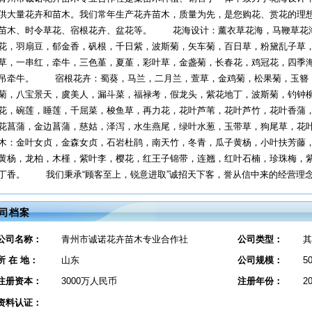
供大量花卉和苗木。我们常年生产花卉苗木，质量为先，是您购花、赏花的理
苗木、时令草花、宿根花卉、盆花等。 花海设计：薰衣草花海，马鞭草花海
花，羽扇豆，郁金香，矾根，千日紫，波斯菊，矢车菊，百日草，粉黛乱子
草，一串红，牵牛，三色堇，夏堇，彩叶草，金盏菊，长春花，鸡冠花，四季
吊牵牛。 宿根花卉：蜀葵，马兰，二月兰，萱草，金鸡菊，松果菊，玉簪
菊，八宝景天，虞美人，漏斗菜，福禄考，假龙头，紫花地丁，波斯菊，钓
花，碗莲，睡莲，千屈菜，梭鱼草，再力花，花叶芦苇，花叶芦竹，花叶香蒲，
花菖蒲，金边菖蒲，慈姑，泽泻，水生燕尾，绿叶水葱，玉带草，狗尾草，
木：金叶女贞，金森女贞，石岩杜鹃，南天竹，冬青，瓜子黄杨，小叶扶芳藤
黄杨，龙柏，木槿，紫叶李，樱花，红王子锦带，连翘，红叶石楠，珍珠梅，
丁香。 我们秉承“顾客至上，锐意进取”诚招天下客，誉从信中来的经营理
司档案
公司名称：
青州市诚诺花卉苗木专业合作社
公司类型：
其
所 在 地：
山东
公司规模：
5
注册资本：
3000万人民币
注册年份：
2
资料认证：