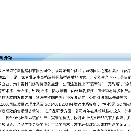
司介绍
泉州贝诗特新型建材有限公司位于福建泉州台商区，系德国比仑建材集团（香港
2012年，是一家专业从事高档涂料和新型建材的研究、开发及生产企业，是目
的企业。为丰富我们多彩健康的生活，公司注重推出了“蒙帝诺”、“亮彩飛”、“涂
有艺术漆、岩石漆、5D岗石漆、防水涂料、内外墙乳胶漆，装饰辅材等多种产
科技为本的发展方向，紧密关注国内外行业发展动向；公司引进国际先进技术、设备
1;2008国际质量管理体系及ISO14001;2004环境管体系标准，严格按照I
制定细致的售后服务承诺。 在产品研发方面，公司每年在其领域精心投入，并
术、科学强化质量系统的生产，完善的检测手段是企业优质产品的有力保障。并
专项研究。产品才能更好的满足市场的需求，才能开创建筑装饰材料新的纪元，